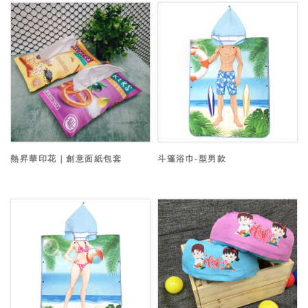
熱昇華印花｜創意面紙包套
斗篷浴巾-型男款