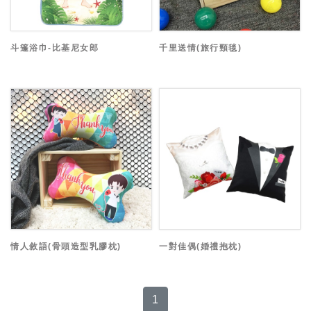
斗篷浴巾-比基尼女郎
千里送情(旅行頸毯)
情人敘語(骨頭造型乳膠枕)
一對佳偶(婚禮抱枕)
1