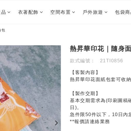
產品
衣著配飾
空間布置
戶外旅遊
包袋商
納包
熱昇華印花｜隨身
款式編號：
21TI0856
【客製內容】
熱昇華印花面紙包套可收
【製作交期】
基本交期需求為(印刷圖稿確
日)。
急件限50件以下，10日內
**報價請連絡業務