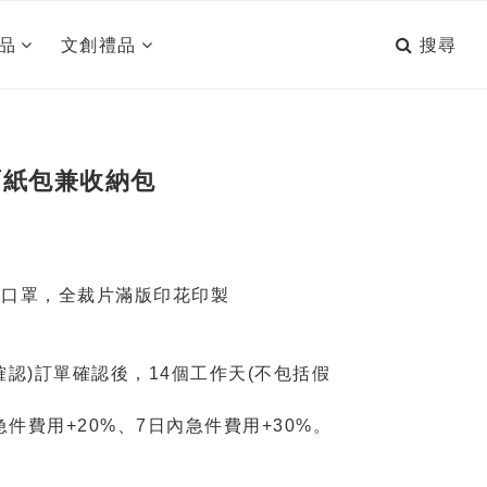
搜尋
品
文創禮品
面紙包兼收納包
納口罩，全裁片滿版印花印製
認)訂單確認後，14個工作天(不包括假
急件費用+20%、7日內急件費用+30%。