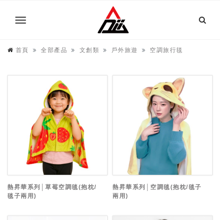
首頁
全部產品
文創類
戶外旅遊
空調旅行毯
熱昇華系列│草莓空調毯(抱枕/
熱昇華系列│空調毯(抱枕/毯子
毯子兩用)
兩用)