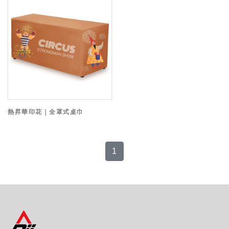
熱昇華印花｜全罩式桌巾
1