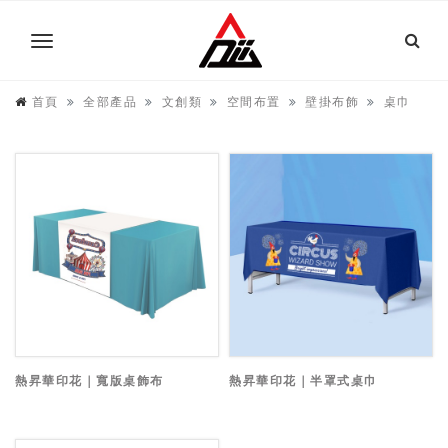
首頁
全部產品
文創類
空間布置
壁掛布飾
桌巾
熱昇華印花｜寬版桌飾布
熱昇華印花｜半罩式桌巾