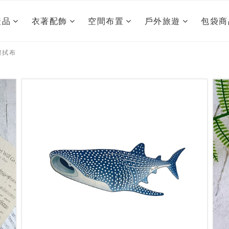
產品
衣著配飾
空間布置
戶外旅遊
包袋商
擦拭布