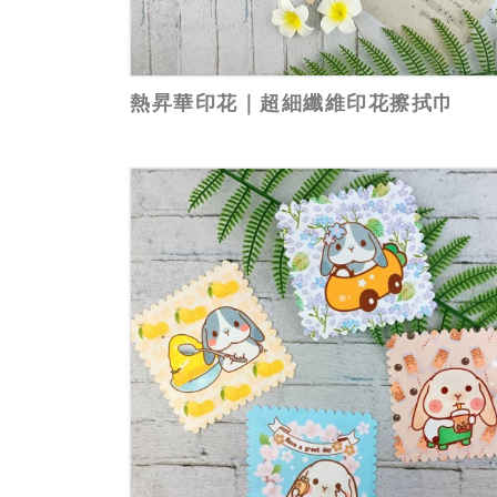
熱昇華印花｜超細纖維印花擦拭巾