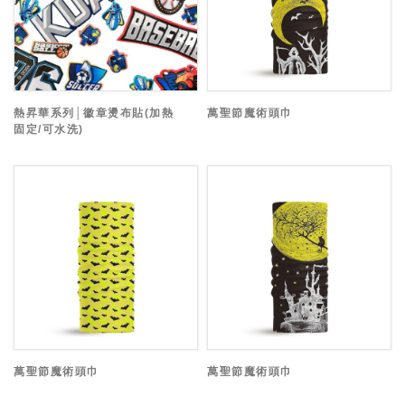
熱昇華系列│徽章燙布貼(加熱
萬聖節魔術頭巾
固定/可水洗)
萬聖節魔術頭巾
萬聖節魔術頭巾