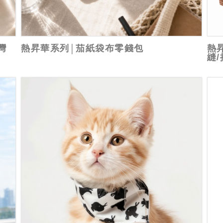
灣
熱昇華系列│茄紙袋布零錢包
熱
縫/