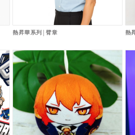
熱昇華系列│臂章
熱