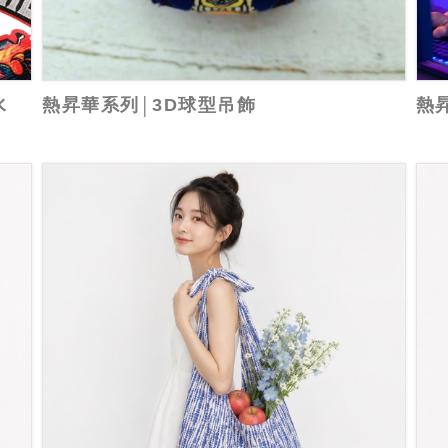
水
熱昇華系列│3D球型吊飾
熱