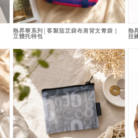
熱昇華系列│客製茄芷袋布肩背文青袋｜
熱
立體托特包
拉