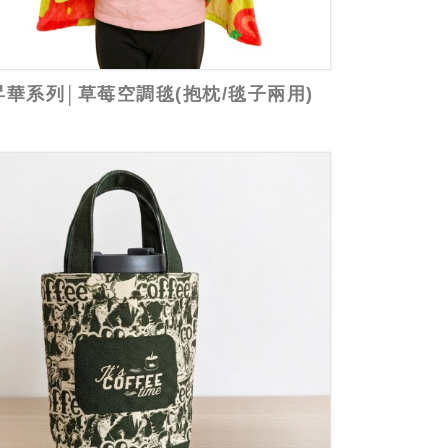
昇華系列│草莓空調毯(抱枕/毯子兩用)