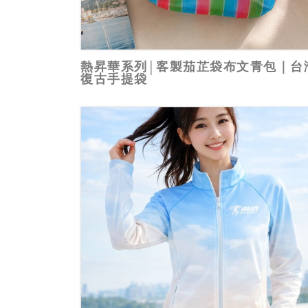
熱昇華系列│客製茄芷袋布文青包｜台
復古手提袋