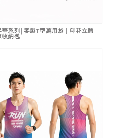
昇華系列│客製T型萬用袋｜印花立體
鍊收納包