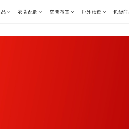
產品
衣著配飾
空間布置
戶外旅遊
包袋商