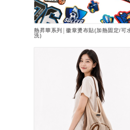
熱昇華系列│徽章燙布貼(加熱固定/可
洗)