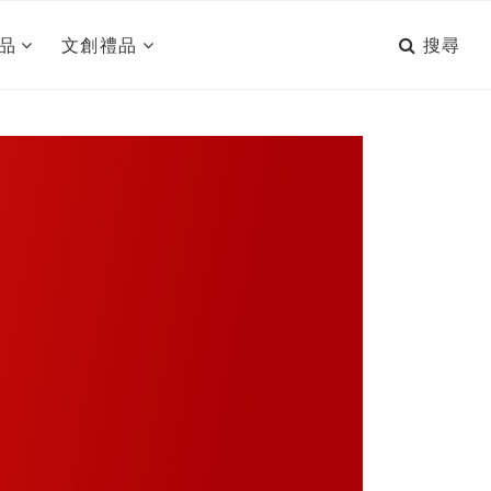
搜尋
品
文創禮品