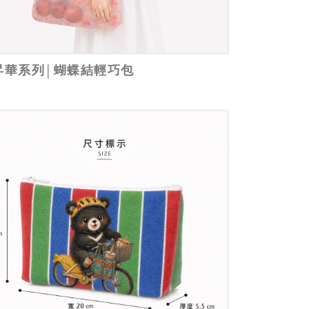
昇華系列│蝴蝶結輕巧包