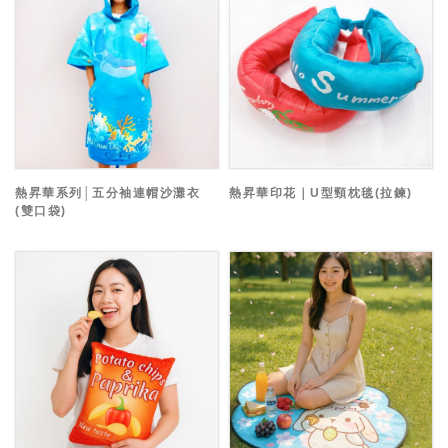
熱昇華系列│五分袖連帽沙灘衣
熱昇華印花｜U型頸枕毯(拉鍊)
(雙口袋)