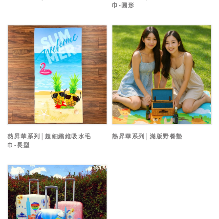
巾-圓形
熱昇華系列│超細纖維吸水毛
熱昇華系列│滿版野餐墊
巾-長型