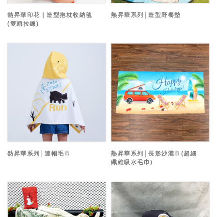
熱昇華印花｜造型抱枕收納毯
熱昇華系列│造型野餐墊
(雙頭拉鍊)
熱昇華系列│連帽毛巾
熱昇華系列│長形沙灘巾(超細
纖維吸水毛巾)