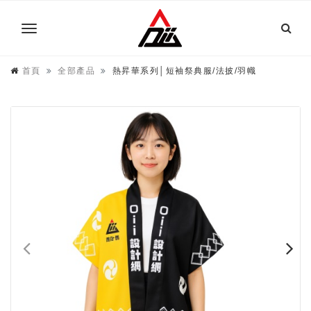
首頁
全部產品
熱昇華系列│短袖祭典服/法披/羽幟