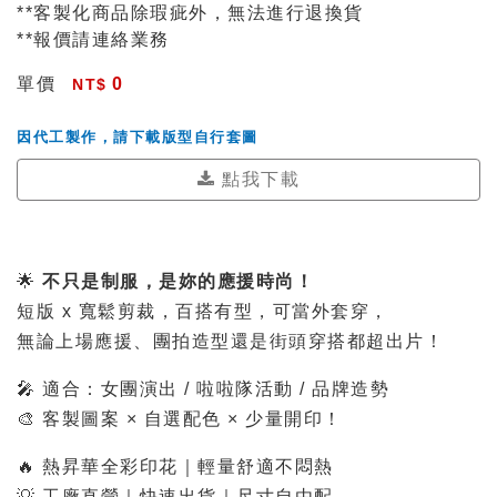
**客製化商品除瑕疵外，無法進行退換貨
**報價請連絡業務
單價
0
因代工製作，請下載版型自行套圖
點我下載
🌟
不只是制服，是妳的應援時尚！
短版 x 寬鬆剪裁，百搭有型，可當外套穿，
無論上場應援、團拍造型還是街頭穿搭都超出片！
🎤 適合：女團演出 / 啦啦隊活動 / 品牌造勢
🎨 客製圖案 × 自選配色 × 少量開印！
🔥 熱昇華全彩印花｜輕量舒適不悶熱
💡 工廠直營｜快速出貨｜尺寸自由配