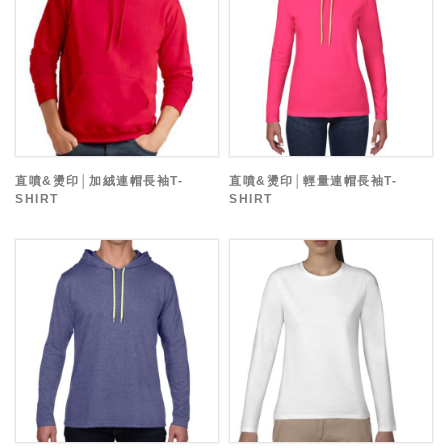
直噴&燙印│加絨連帽長袖T-
直噴&燙印│輕量連帽長袖T-
SHIRT
SHIRT