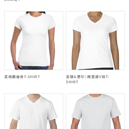
柔棉圓修身T-SHIRT
直噴&燙印│輕質感V領T-
SHIRT