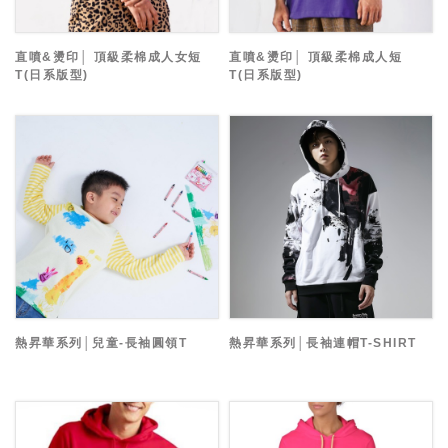
直噴&燙印│ 頂級柔棉成人女短
直噴&燙印│ 頂級柔棉成人短
T(日系版型)
T(日系版型)
熱昇華系列│兒童-長袖圓領T
熱昇華系列│長袖連帽T-SHIRT