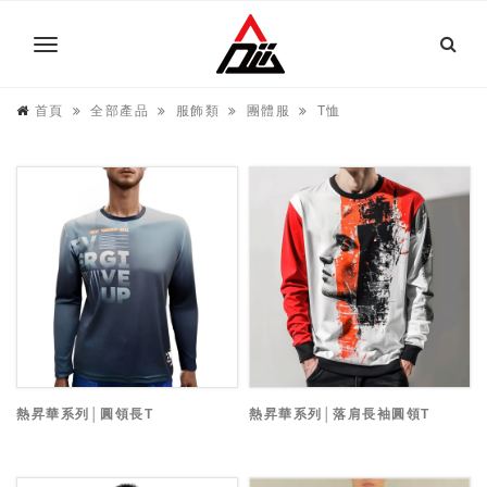
首頁
全部產品
服飾類
團體服
T恤
熱昇華系列│圓領長T
熱昇華系列│落肩長袖圓領T