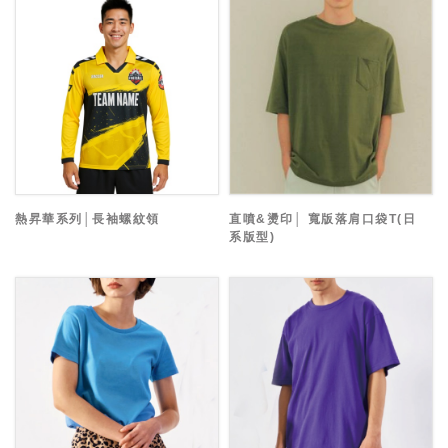
熱昇華系列│長袖螺紋領
直噴&燙印│ 寬版落肩口袋T(日
系版型)