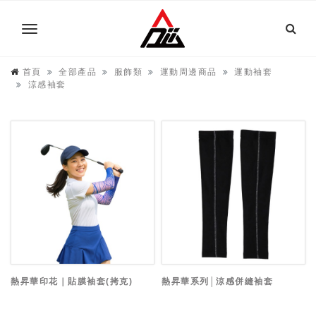
首頁
全部產品
服飾類
運動周邊商品
運動袖套
涼感袖套
熱昇華印花｜貼膜袖套(拷克)
熱昇華系列│涼感併縫袖套