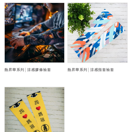
熱昇華系列│涼感膠條袖套
熱昇華系列│涼感指套袖套