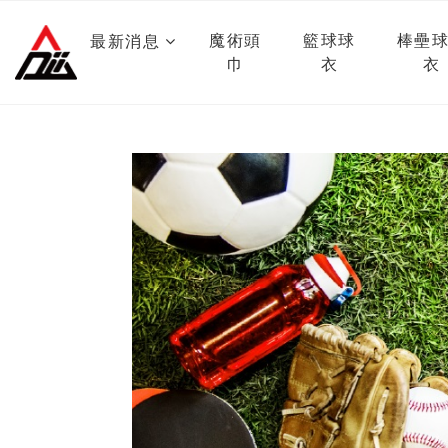
魔術頭
籃球球
棒壘
最新消息
巾
衣
衣