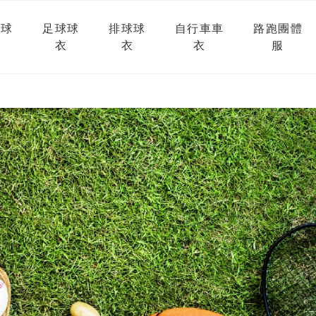
球球
足球球
排球球
自行車車
路跑團體
衣
衣
衣
服