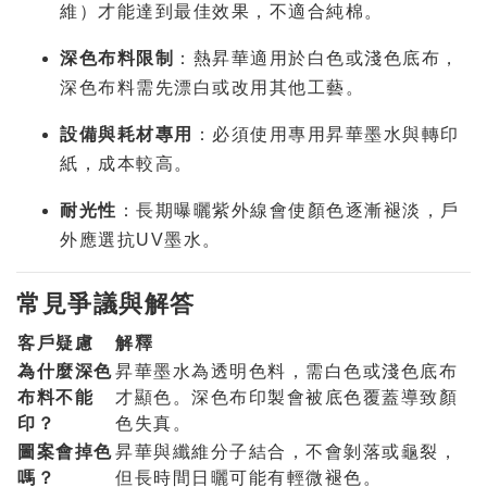
維）才能達到最佳效果，不適合純棉。
深色布料限制
：熱昇華適用於白色或淺色底布，
深色布料需先漂白或改用其他工藝。
設備與耗材專用
：必須使用專用昇華墨水與轉印
紙，成本較高。
耐光性
：長期曝曬紫外線會使顏色逐漸褪淡，戶
外應選抗UV墨水。
常見爭議與解答
客戶疑慮
解釋
為什麼深色
昇華墨水為透明色料，需白色或淺色底布
布料不能
才顯色。深色布印製會被底色覆蓋導致顏
印？
色失真。
圖案會掉色
昇華與纖維分子結合，不會剝落或龜裂，
嗎？
但長時間日曬可能有輕微褪色。