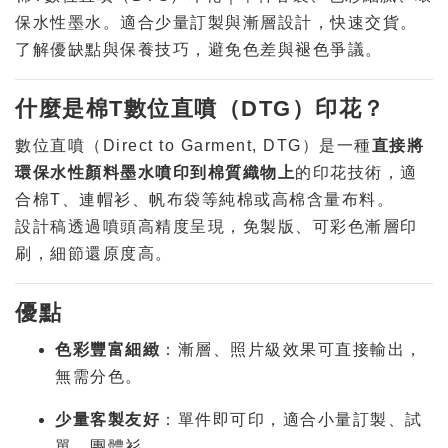
保水性墨水。適合少量訂製與漸層設計，快速交貨。
了解優缺點與保養技巧，避免色差與褪色爭議。
什麼是棉T數位直噴（DTG）印花？
數位直噴（Direct to Garment, DTG）是一種
直接將
環保水性顏料墨水噴印到棉質織物上
的印花技術，適
合棉T、連帽衫、帆布袋等純棉或高棉含量布料。
設計稿透過噴頭高精度呈現，免製版、可彩色漸層印
刷，細節還原度高。
優點
色彩豐富細緻
：漸層、照片級效果可直接輸出，
無需分色。
少量客製友好
：單件即可印，適合小量訂製、試
單、團體衫。