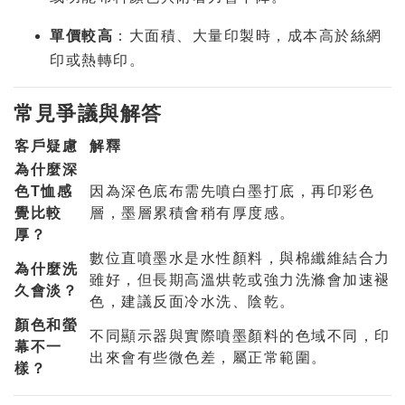
單價較高
：大面積、大量印製時，成本高於絲網
印或熱轉印。
常見爭議與解答
客戶疑慮
解釋
為什麼深
色T恤感
因為深色底布需先噴白墨打底，再印彩色
覺比較
層，墨層累積會稍有厚度感。
厚？
數位直噴墨水是水性顏料，與棉纖維結合力
為什麼洗
雖好，但長期高溫烘乾或強力洗滌會加速褪
久會淡？
色，建議反面冷水洗、陰乾。
顏色和螢
不同顯示器與實際噴墨顏料的色域不同，印
幕不一
出來會有些微色差，屬正常範圍。
樣？