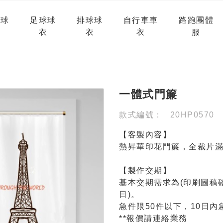
球球
足球球
排球球
自行車車
路跑團體
衣
衣
衣
服
一體式門簾
款式編號：
20HP0570
【客製內容】
熱昇華印花門簾，全裁片
【製作交期】
基本交期需求為(印刷圖稿確
日)。
急件限50件以下，10日內
**報價請連絡業務