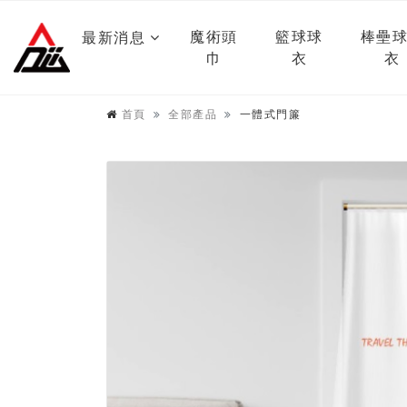
魔術頭
籃球球
棒壘
最新消息
巾
衣
衣
首頁
全部產品
一體式門簾