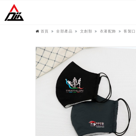
首頁
全部產品
文創類
衣著配飾
客製口