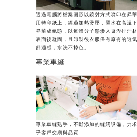
透過電腦將檔案圖形以鏡射方式噴印在昇
用轉印紙上，經過加熱燙壓，墨水在高溫
昇華成氣態，以氣體分子態滲入吸溼排汗
表面後凝固，且印製後衣服保有原有的透
舒適感，水洗不掉色。
專業車縫
專業車縫熟手，不斷添加的縫紉設備，力
乎客戶交期與品質