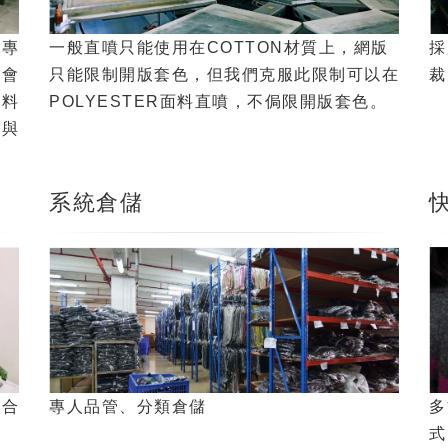
採
一般直噴只能使用在COTTON材質上，網版
華專
裁
只能限制開版套色，但我們克服此限制可以在
下會
POLYESTER面料直噴，不侷限開版套色。
材料
氣與
系統倉儲
求合
多
專人品管、分類倉儲
式