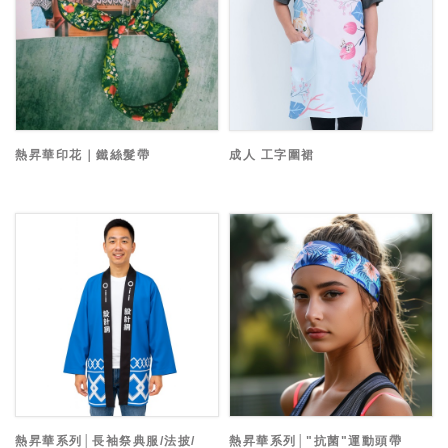
熱昇華印花｜鐵絲髮帶
成人 工字圍裙
熱昇華系列│長袖祭典服/法披/
熱昇華系列│"抗菌"運動頭帶