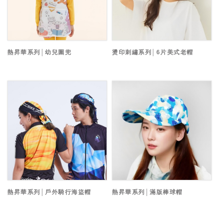
熱昇華系列│幼兒圍兜
燙印刺繡系列│6片美式老帽
熱昇華系列│戶外騎行海盜帽
熱昇華系列│滿版棒球帽