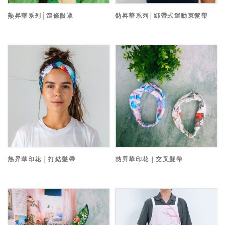
熱昇華系列│滾條眼罩
熱昇華系列│綁帶式運動束髮帶
熱昇華印花｜打結髮帶
熱昇華印花｜交叉髮帶