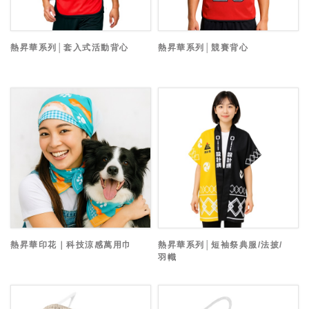
熱昇華系列│套入式活動背心
熱昇華系列│競賽背心
熱昇華印花｜科技涼感萬用巾
熱昇華系列│短袖祭典服/法披/
羽幟