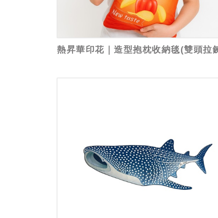
熱昇華印花｜造型抱枕收納毯(雙頭拉鍊