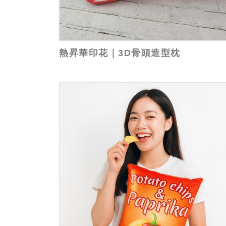
熱昇華印花｜3D骨頭造型枕