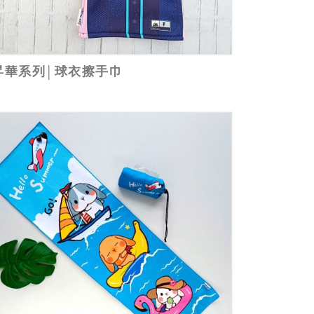
昇華系列│球衣擦手巾