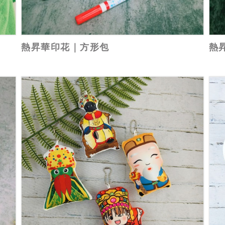
熱昇華印花｜方形包
熱