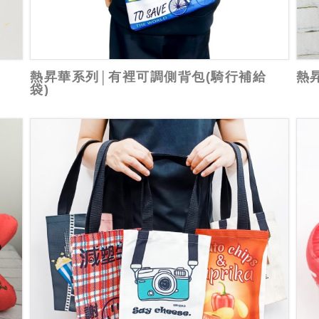
熱昇華系列│有裡可調側背包(騎行補給
熱
袋)