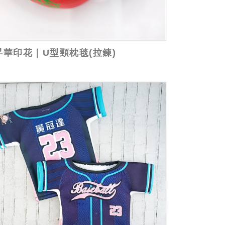
昇華印花｜U型頸枕毯(拉鍊)