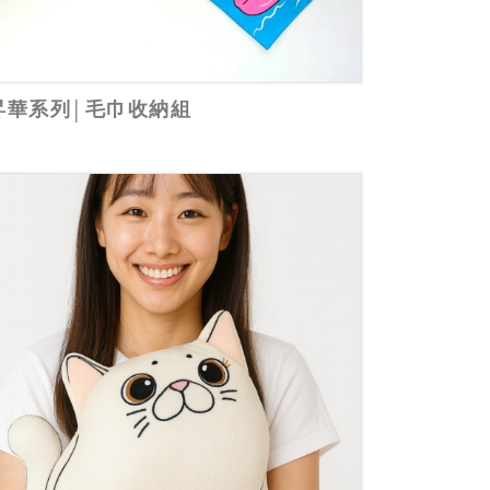
昇華系列│毛巾收納組