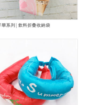
昇華系列│飲料折疊收納袋