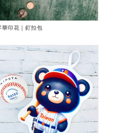
昇華印花｜釘扣包