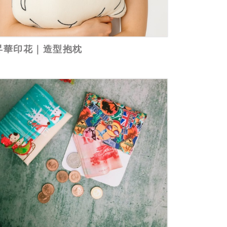
昇華印花｜造型抱枕