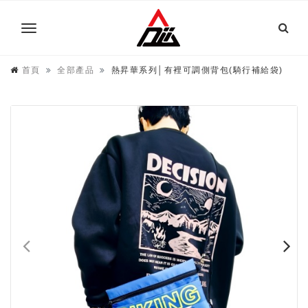
首頁
全部產品
熱昇華系列│有裡可調側背包(騎行補給袋)