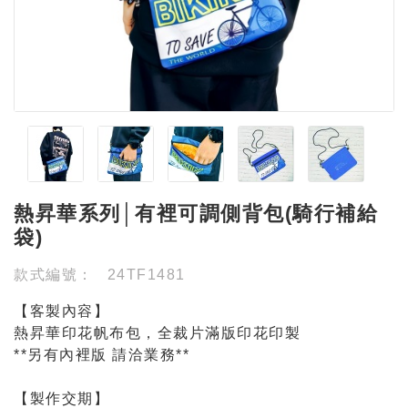
熱昇華系列│有裡可調側背包(騎行補給
袋)
款式編號：
24TF1481
【客製內容】
熱昇華印花帆布包，全裁片滿版印花印製
**另有內裡版 請洽業務**
【製作交期】