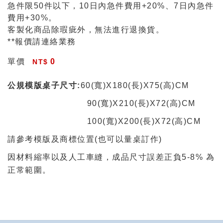
急件限50件以下，10日內急件費用+20%、7日內急件
費用+30%。
客製化商品除瑕疵外，無法進行退換貨。
**報價請連絡業務
單價
0
公規
模版桌子
尺寸:
60(寬)X180(長)
X
75(高)CM
90
(寬)
X210
(長)
X
72(高)CM
100
(寬)
X200
(長)
X
72(高)CM
請參考模版及商標位置(也可以量桌訂作)
因材料縮率以及人工車縫，成品尺寸誤差正負5-8% 為
正常範圍。