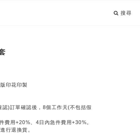
搜尋
套
滿版印花印製
確認)訂單確認後，8個工作天(不包括假
件費用+20%、4日內急件費用+30%。
法進行退換貨。