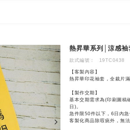
熱昇華系列│涼感袖
款式編號：
19TC0438
【客製內容】
熱昇華印花袖套，全裁片
【製作交期】
基本交期需求為(印刷圖稿
日)。
急件限50件以下，6日內急
客製化商品除瑕疵外，無