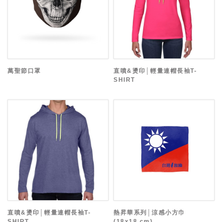
萬聖節口罩
直噴&燙印│輕量連帽長袖T-
SHIRT
直噴&燙印│輕量連帽長袖T-
熱昇華系列│涼感小方巾
SHIRT
(18x18 cm)