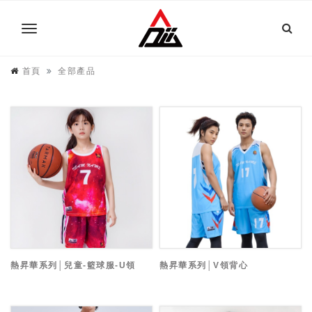
首頁
全部產品
熱昇華系列│兒童-籃球服-U領
熱昇華系列│V領背心