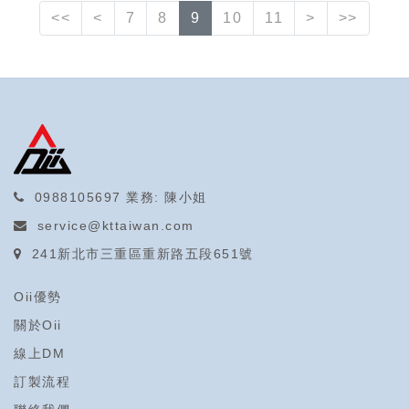
<<
<
7
8
9
10
11
>
>>
0988105697
業務: 陳小姐
service@kttaiwan.com
241新北市三重區重新路五段651號
Oii優勢
關於Oii
線上DM
訂製流程